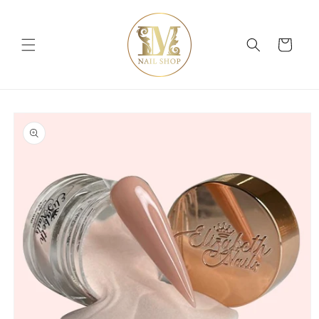
Ir
directamente
al contenido
Carrito
Ir
directamente
a la
información
del producto