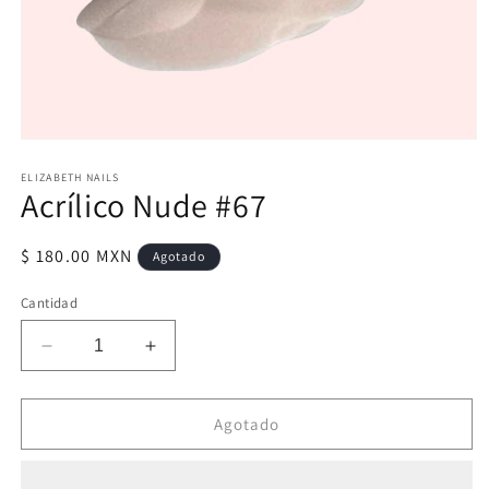
Abrir
elemento
multimedia
ELIZABETH NAILS
Acrílico Nude #67
1
en
una
ventana
Precio
$ 180.00 MXN
Agotado
modal
habitual
Cantidad
Reducir
Aumentar
cantidad
cantidad
para
para
Acrílico
Acrílico
Agotado
Nude
Nude
#67
#67